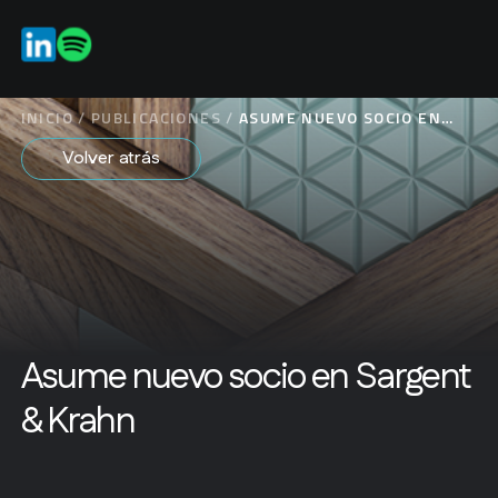
ES
EN
INICIO
/
PUBLICACIONES
/
ASUME NUEVO SOCIO EN
SARGENT & KRAHN
Volver atrás
Asume nuevo socio en Sargent
& Krahn