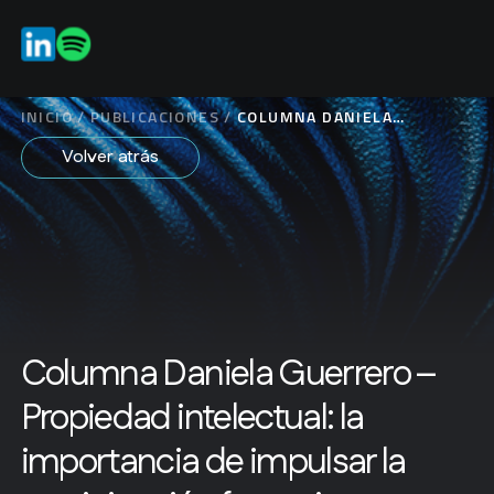
ES
INICIO
/
PUBLICACIONES
/
COLUMNA DANIELA
GUERRERO – PROPIEDAD
Volver atrás
INTELECTUAL: LA
IMPORTANCIA DE
IMPULSAR LA
PARTICIPACIÓN FEMENINA
Columna Daniela Guerrero –
Propiedad intelectual: la
importancia de impulsar la