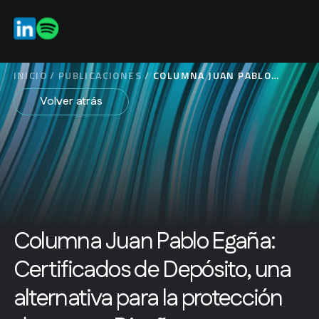
ES
INICIO
/
PUBLICACIONES
/
COLUMNA JUAN PABLO
EGAÑA: CERTIFICADOS DE
Volver atrás
DEPÓSITO, UNA
ALTERNATIVA PARA LA
PROTECCIÓN DE NUEVOS
DISEÑOS
Columna Juan Pablo Egaña:
Certificados de Depósito, una
alternativa para la protección