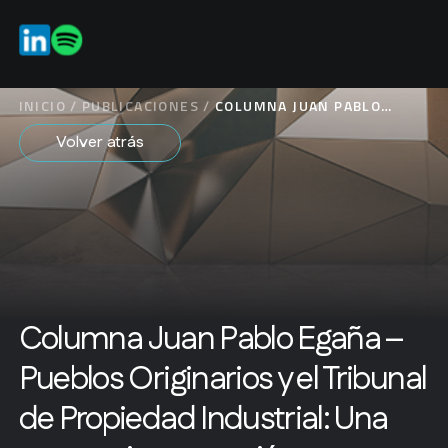
ES
INICIO
/
PUBLICACIONES
/
COLUMNA JUAN PABLO
EGAÑA – PUEBLOS
Volver atrás
ORIGINARIOS Y EL
TRIBUNAL DE PROPIEDAD
INDUSTRIAL: UNA
NECESARIA CORRECCIÓN
Columna Juan Pablo Egaña –
Pueblos Originarios y el Tribunal
de Propiedad Industrial: Una