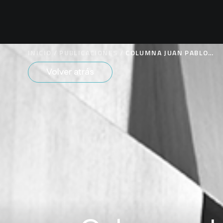
INICIO
/
PUBLICACIONES
/
COLUMNA JUAN PABLO
EGAÑA: SENTENCIA
Volver atrás
NOTMILK, ¿NOTRIGHT?