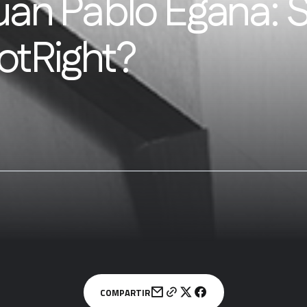
an Pablo Egaña: 
otRight?
COMPARTIR