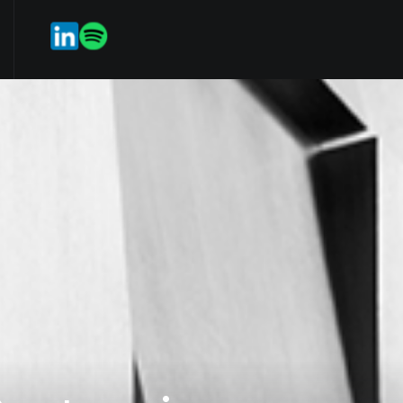
quipo
Servicios en línea
StartIP
ES