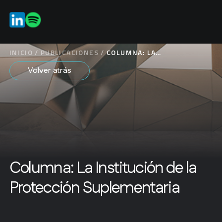
ES
INICIO
/
PUBLICACIONES
/
COLUMNA: LA
INSTITUCIÓN DE LA
Volver atrás
PROTECCIÓN
SUPLEMENTARIA
Columna: La Institución de la
Protección Suplementaria