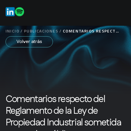
ES
INICIO
/
PUBLICACIONES
/
COMENTARIOS RESPECTO
DEL REGLAMENTO DE LA
Volver atrás
LEY DE PROPIEDAD
INDUSTRIAL SOMETIDA A
CONSULTA PÚBLICA
Comentarios respecto del
Reglamento de la Ley de
Propiedad Industrial sometida