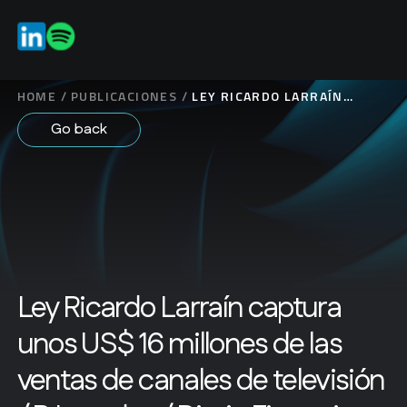
ES
EN
HOME
/
PUBLICACIONES
/
LEY RICARDO LARRAÍN
CAPTURA UNOS US$ 16
Go back
MILLONES DE LAS VENTAS
DE CANALES DE
TELEVISIÓN / R.LAVADOS /
DIARIO FINANCIERO
Ley Ricardo Larraín captura
unos US$ 16 millones de las
ventas de canales de televisión