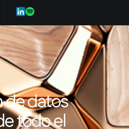
rvices
Our Team
Weekmark
ES
EN
n de datos
e todo el