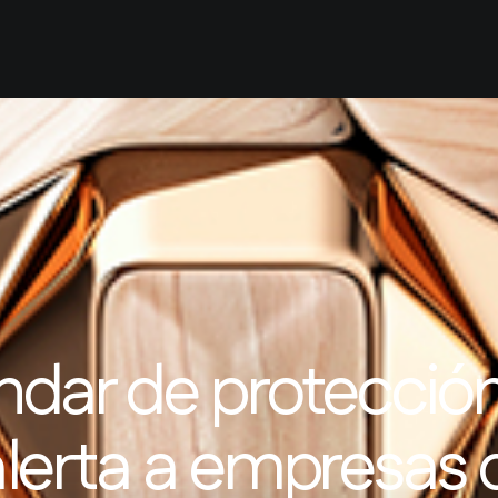
Home
Our Firm
Se
ndar de protecció
lerta a empresas d