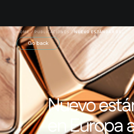
HOME
/
PUBLICACIONES
/
NUEVO ESTÁNDAR DE
PROTECCIÓN DE DATOS EN
Go back
EUROPA ALERTA A
EMPRESAS DE TODO EL
MUNDO / RODRIGO
LAVADOS/ DIARIO
FINANCIERO
Nuevo está
en Europa a