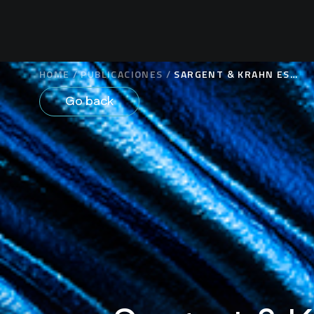
HOME
/
PUBLICACIONES
/
SARGENT & KRAHN ES
PREMIADA COMO FIRMA
Go back
DEL AÑO EN PROPIEDAD
INTELECTUAL