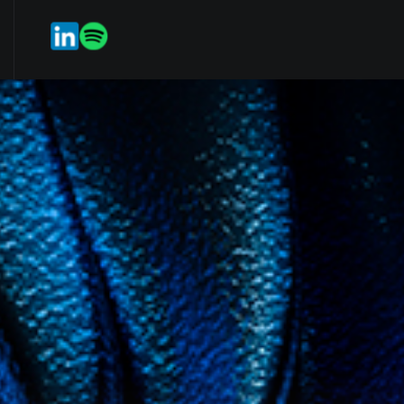
rvices
Our Team
Weekmark
ES
EN