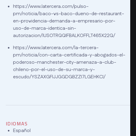
https://www.latercera.com/pulso-
pm/noticia/baco-vs-baco-dueno-de-restaurant-
en-providencia-demanda-a-empresario-por-
uso-de-marca-identica-sin-
autorizacion/IUSOTRQQIFBALKOFFLT465X22Q/
https://www.latercera.com/la-tercera-
pm/noticia/con-carta-certificada-y-abogados-el-
poderoso-manchester-city-amenaza-a-club-
chileno-por-el-uso-de-su-marca-y-
escudo/YSZAXGFIJJGGDGBZZI7LGEHKCI/
IDIOMAS
Español