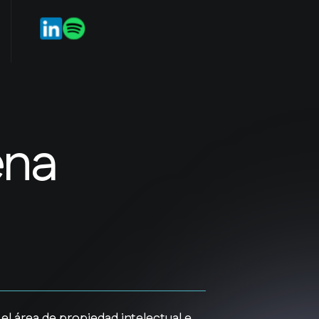
po
Servicios en línea
StartIP
ES
EN
ena
el área de propiedad intelectual e