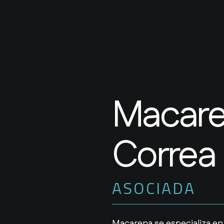
Inicio
Quiénes Somos
Servicios
Nuestro Equi
Macar
Correa
ASOCIADA
Macarena se especializa en 