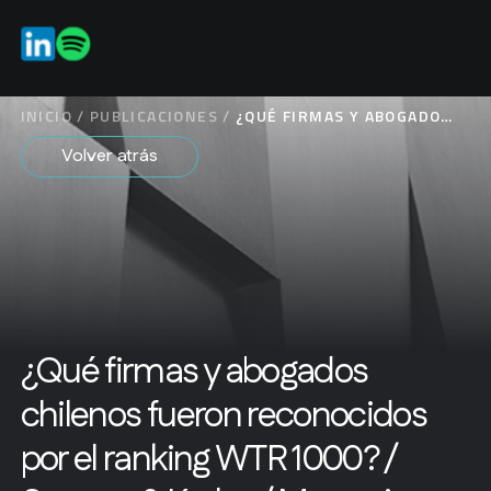
ES
INICIO
/
PUBLICACIONES
/
¿QUÉ FIRMAS Y ABOGADOS
CHILENOS FUERON
Volver atrás
RECONOCIDOS POR EL
RANKING WTR 1000? /
SARGENT & KRAHN /
MERCURIO LEGAL
¿Qué firmas y abogados
chilenos fueron reconocidos
por el ranking WTR 1000? /