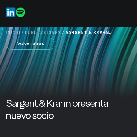
ES
EN
INICIO
/
PUBLICACIONES
/
SARGENT & KRAHN
PRESENTA NUEVO SOCIO
Volver atrás
Sargent & Krahn presenta
nuevo socio