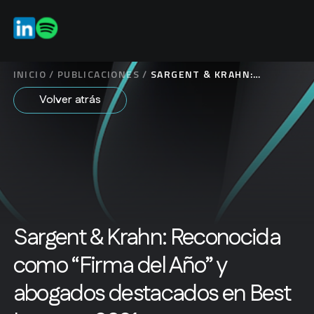
ES
EN
INICIO
/
PUBLICACIONES
/
SARGENT & KRAHN:
RECONOCIDA COMO
Volver atrás
“FIRMA DEL AÑO” Y
ABOGADOS DESTACADOS
EN BEST LAWYERS 2021
Sargent & Krahn: Reconocida
como “Firma del Año” y
abogados destacados en Best