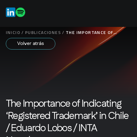
ES
EN
INICIO
/
PUBLICACIONES
/
THE IMPORTANCE OF
INDICATING ‘REGISTERED
Volver atrás
TRADEMARK’ IN CHILE /
EDUARDO LOBOS / INTA
NEWSLETTER
The Importance of Indicating
‘Registered Trademark’ in Chile
/ Eduardo Lobos / INTA