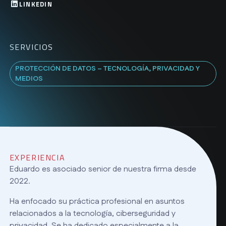
LINKEDIN
SERVICIOS
PROTECCIÓN DE DATOS – TECNOLOGÍA, PRIVACIDAD Y
MEDIOS
EXPERIENCIA
Eduardo es asociado senior de nuestra firma desde
2022.
Ha enfocado su práctica profesional en asuntos
relacionados a la tecnología, ciberseguridad y
privacidad. Se ha dedicado especialmente a la