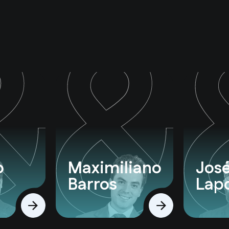
o
Maximiliano
José
Barros
Lapo
Ver perfil
Ver perfil