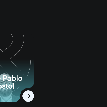
 Pablo
stol