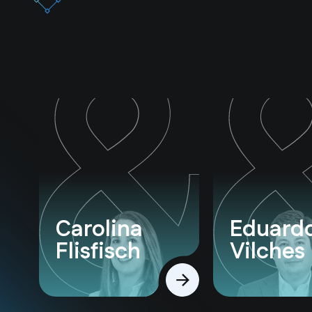
Carolina
Eduard
Flisfisch
Vilches
Ver perfil
Ver perfil