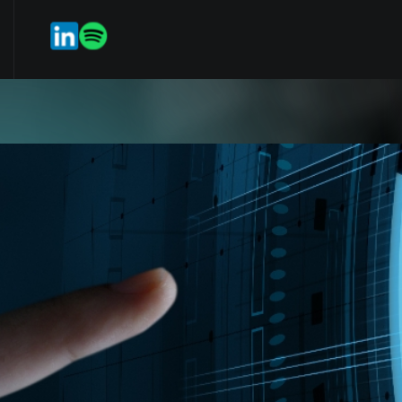
po
Servicios en línea
StartIP
ES
EN