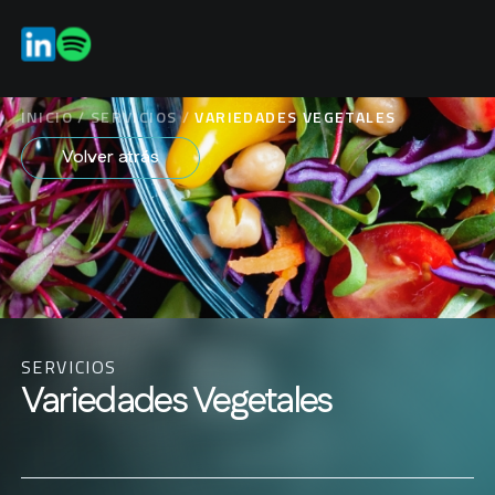
ES
EN
INICIO
/
SERVICIOS
/
VARIEDADES VEGETALES
Volver atrás
SERVICIOS
Variedades Vegetales