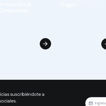
Protección al
Origen
Consumidor
er más
Ver más
cias suscribiéndote a
sociales.