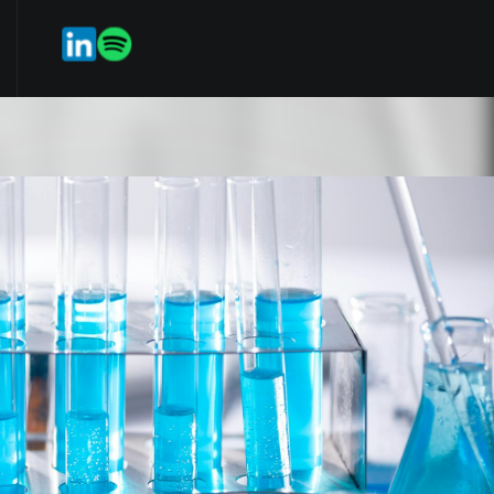
po
Servicios en línea
StartIP
ES
EN