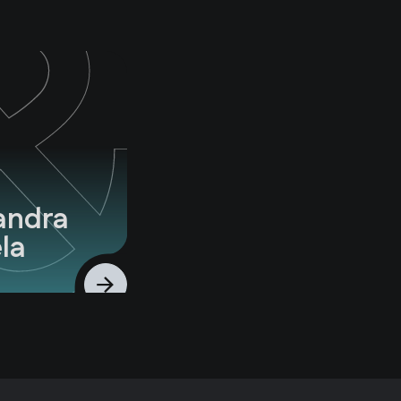
andra
la