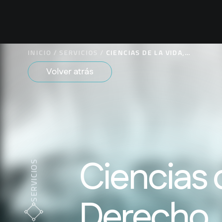
INICIO
/
SERVICIOS
/
CIENCIAS DE LA VIDA,
DERECHO FARMACÉUTICO
Volver atrás
Y PROTECCIÓN DE DATOS
DE PRUEBA
Ciencias d
SERVICIOS
Derecho