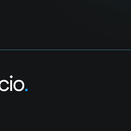
cio
.