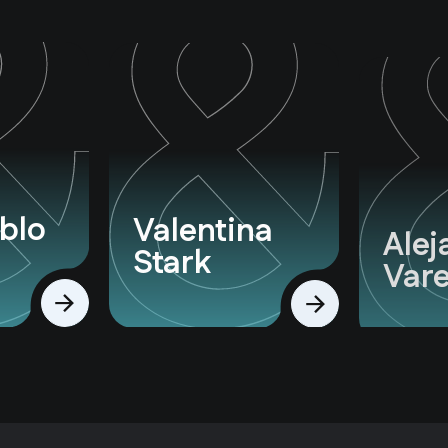
blo
Valentina
Alej
Stark
Vare
Ver perfil
Ver perfil