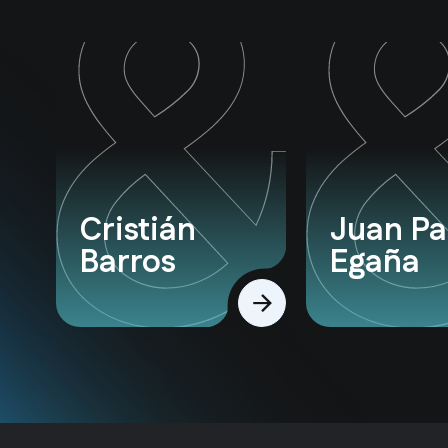
Cristián
Juan Pa
Barros
Egaña
Ver perfil
Ver perfil