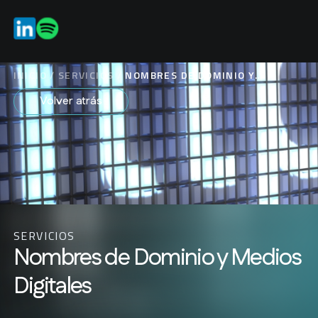
ES
EN
INICIO
/
SERVICIOS
/
NOMBRES DE DOMINIO Y
MEDIOS DIGITALES
Volver atrás
SERVICIOS
Nombres de Dominio y Medios
Digitales