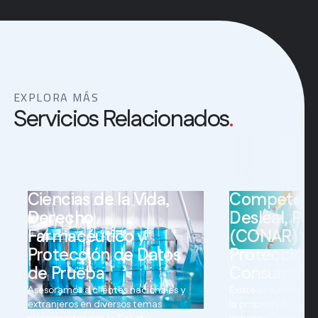
EXPLORA MÁS
Servicios Relacionados
.
Ciencias de la Vida,
Competenc
Derecho
Desleal, Pu
Farmacéutico y
(CONAR) y
Protección de Datos
Protección 
de Prueba
Consumido
Asesoramos a clientes nacionales y
Existe una estrecha
extranjeros en diversos temas
la propiedad intele